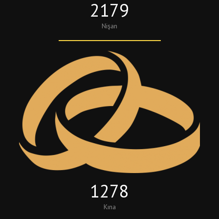
2179
Nişan
1278
Kına