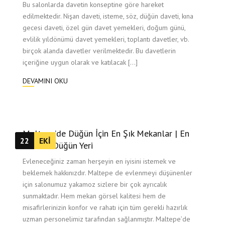
Bu salonlarda davetin konseptine göre hareket
edilmektedir. Nişan daveti, isteme, söz, düğün daveti, kına
gecesi daveti, özel gün davet yemekleri, doğum günü,
evlilik yıldönümü davet yemekleri, toplantı davetler, vb.
birçok alanda davetler verilmektedir. Bu davetlerin
içeriğine uygun olarak ve katılacak […]
DEVAMINI OKU
Maltepe’de Düğün İçin En Şık Mekanlar | En
22
EKI
Nadide Düğün Yeri
Evleneceğiniz zaman herşeyin en iyisini istemek ve
beklemek hakkınızdır. Maltepe de evlenmeyi düşünenler
için salonumuz yakamoz sizlere bir çok ayrıcalık
sunmaktadır. Hem mekan görsel kalitesi hem de
misafirlerinizin konfor ve rahatı için tüm gerekli hazırlık
uzman personelimiz tarafından sağlanmıştır. Maltepe’de