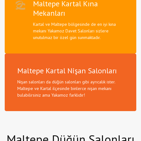
Maltepe Kartal Kına
Mekanları
Kartal ve Maltepe bölgesinde de en iyi kına
mekanı Yakamoz Davet Salonları sizlere
unutulmaz bir özel gün sunmaktadır.
Maltepe Kartal Nişan Salonları
Nişan salonları da düğün salonları gibi ayrıcalık ister.
Maltepe ve Kartal ilçesinde binlerce nişan mekanı
bulabilirsiniz ama Yakamoz farklıdır!
Maltepe Düğün Salonları