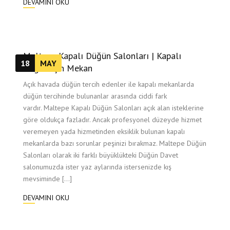
DEVAMINI OKU
Maltepe Kapalı Düğün Salonları | Kapalı
18
MAY
Düğün İçin Mekan
Açık havada düğün tercih edenler ile kapalı mekanlarda
düğün tercihinde bulunanlar arasında ciddi fark
vardır. Maltepe Kapalı Düğün Salonları açık alan isteklerine
göre oldukça fazladır. Ancak profesyonel düzeyde hizmet
veremeyen yada hizmetinden eksiklik bulunan kapalı
mekanlarda bazı sorunlar peşinizi bırakmaz. Maltepe Düğün
Salonları olarak iki farklı büyüklükteki Düğün Davet
salonumuzda ister yaz aylarında istersenizde kış
mevsiminde […]
DEVAMINI OKU