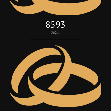
8593
Düğün