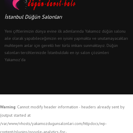
İstanbul Düğün Salonları
Yeni çiftlerimizin dünya evine ilk adımlarında Yakamoz düğün salonu
aile olarak yapabileceğimizin en iyisini yapmakta ve unutamayacakları
muhteşem anlar için gerekli her türlü imkanı sunmaktayız. Düğün
salonları tercihlerinizde İstanbuldaki en iyi salon çözümleri
Yakamoz'da
Warning
: Cannot modify header information - headers already sent by
(output started at
/var/www/vhosts/yakamozdugunsalonlari.com/httpdocs/wp-
content/plugins/google-analytics-for-