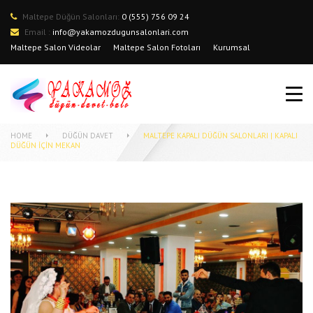
Maltepe Düğün Salonları:
0 (555) 756 09 24
Email :
info@yakamozdugunsalonlari.com
Maltepe Salon Videolar
Maltepe Salon Fotoları
Kurumsal
ANA SAYFA
Maltepe Düğün Salonu
SALON FOTOĞRAFLARI
HOME
DÜĞÜN DAVET
MALTEPE KAPALI DÜĞÜN SALONLARI | KAPALI
DÜĞÜN İÇIN MEKAN
BILGILENDIRME
MALTEPE DÜĞÜN SALONLARI
MALTEPE DÜĞÜN SALONLARI
FIYATLARI
İLETİŞİM