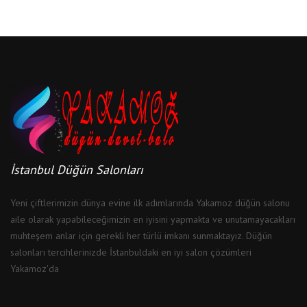
İstanbul Düğün Salonları
Yeni çiftlerimizin dünya evine ilk adımlarında Yakamoz düğün salonu
aile olarak yapabileceğimizin en iyisini yapmakta ve unutamayacakları
muhteşem anlar için gerekli her türlü imkanı sunmaktayız. Düğün
salonları tercihlerinizde İstanbuldaki en iyi salon çözümleri
Yakamoz'da